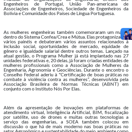
Engenheiros de Portugal, União Pan-americana de
Associações de Engenheiros, Sociedade de Engenheiros da
Bolívia e Comunidade dos Países de Língua Portuguesa.
As mulheres engenheiras também comemoraram um marco
dentro do Sistema Confea/Crea e Mútua. Elas protagonizaram
vários painéis e debateram vários assuntos relacionados à
inclusão social, oportunidades de mercado, equidade de
gênero e igualdade salarial dentre outros temas. Lançado na
atual gestão, o Programa Mulher já está implantado nas 27
unidades federativas e, 20 delas, já foram criadas entidades de
mulheres profissionais como a Associação de Mulheres da
Engenharia, Agronomia e Geociências. Durante o encontro o
Conselho Federal aderiu à "Certificação de boas práticas no
combate à violência contra as mulheres”, desenvolvida pela
Associação Brasileira de Normas Técnicas (ABNT) em
conjunto com o Instituto Nós Por Elas.
Além da apresentação de inovações em plataformas de
atendimento virtual, Inteligência Artificial, BIM, fiscalização
por satélite, uso de drones e muitas outras tecnologias a
serviço das engenharias, a SOEA também colocou em
discussão o que há de mais moderno nas boas práticas no
setor Agronômico e sustentabilidade do meio ambiente como