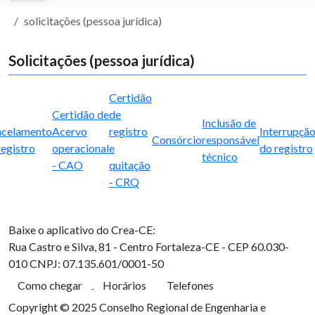
solicitações (pessoa jurídica)
Solicitações (pessoa jurídica)
Certidão
Certidão de
de
Inclusão de
celamento
Acervo
registro
Interrupçã
Consórcio
responsável
registro
operacional
e
do registro
técnico
- CAO
quitação
- CRQ
Baixe o aplicativo do Crea-CE:
Rua Castro e Silva, 81 - Centro
Fortaleza-CE - CEP 60.030-
010
CNPJ: 07.135.601/0001-50
Como chegar
Horários
Telefones
Copyright © 2025 Conselho Regional de Engenharia e