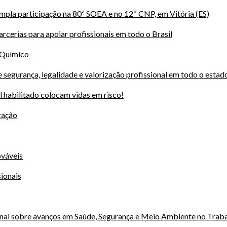
ampla participação na 80ª SOEA e no 12º CNP, em Vitória (ES)
rcerias para apoiar profissionais em todo o Brasil
 Químico
 segurança, legalidade e valorização profissional em todo o estad
al habilitado colocam vidas em risco!
zação
ováveis
ionais
onal sobre avanços em Saúde, Segurança e Meio Ambiente no Trab