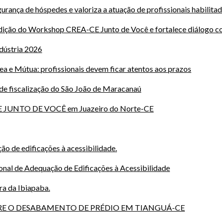
urança de hóspedes e valoriza a atuação de profissionais habilita
ição do Workshop CREA-CE Junto de Você e fortalece diálogo com
dústria 2026
a e Mútua: profissionais devem ficar atentos aos prazos
e fiscalização do São João de Maracanaú
 JUNTO DE VOCÊ em Juazeiro do Norte-CE
o de edificações à acessibilidade.
onal de Adequação de Edificações à Acessibilidade
ra da Ibiapaba.
BRE O DESABAMENTO DE PRÉDIO EM TIANGUÁ-CE