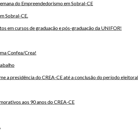
 Semana do Empreendedorismo em Sobral-CE
em Sobral-CE.
ntos em cursos de graduação e pós-graduação da UNIFOR!
tema Confea/Crea!
rabalho
me a presidência do CREA-CE até a conclusão do período eleitora
morativos aos 90 anos do CREA-CE
.