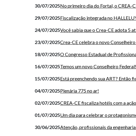
30/07/2025
No primeiro dia do Fortal, o CREA-
29/07/2025
Fiscalização integrada no HALLELU
24/07/2025
Você sabia que o Crea-CE adota 5 ati
23/07/2025
Crea-CE celebra o novo Conselheir
18/07/2025
O Congresso Estadual de Profissionai
16/07/2025
Temos um novo Conselheiro Federal
15/07/2025
Está preenchendo sua ART? Então fiq
04/07/2025
Plenária 775 no ar!
02/07/2025
CREA-CE fiscaliza hotéis com a ação 
01/07/2025
Um dia para celebrar o protagonismo
30/06/2025
Atenção, profissionais da engenharia