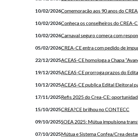
10/02/2026
Comemoração aos 90 anos do CRE
10/02/2026
Conheça os conselheiros do CREA-
10/02/2026
Carnaval seguro começa com respon
05/02/2026
CREA-CE entra com pedido de impugn
22/12/2025
ACEAS-CE homologa a Chapa “Avança
19/12/2025
ACEAS-CE prorroga prazos do Edital
10/12/2025
ACEAS-CE publica Edital Eleitoral p
17/11/2025
Refis 2025 do Crea-CE: oportunidad
15/10/2025
CREA?CE brilhou no CONTECC
09/10/2025
SOEA 2025: Mútua impulsiona transf
07/10/2025
Mútua e Sistema Confea/Crea destac