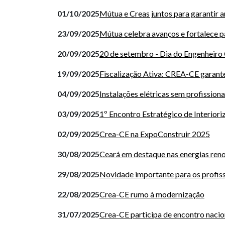
01/10/2025
Mútua e Creas juntos para garantir 
23/09/2025
Mútua celebra avanços e fortalece pa
20/09/2025
20 de setembro - Dia do Engenheiro
19/09/2025
Fiscalização Ativa: CREA-CE garante
04/09/2025
Instalações elétricas sem profission
03/09/2025
1º Encontro Estratégico de Interiori
02/09/2025
Crea-CE na ExpoConstruir 2025
30/08/2025
Ceará em destaque nas energias ren
29/08/2025
Novidade importante para os profiss
22/08/2025
Crea-CE rumo à modernização
31/07/2025
Crea-CE participa de encontro naci