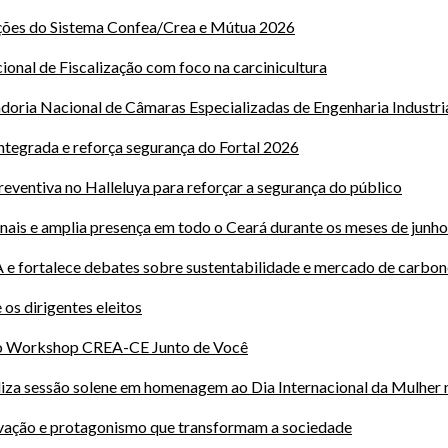
ições do Sistema Confea/Crea e Mútua 2026
ional de Fiscalização com foco na carcinicultura
oria Nacional de Câmaras Especializadas de Engenharia Industri
ntegrada e reforça segurança do Fortal 2026
eventiva no Halleluya para reforçar a segurança do público
nais e amplia presença em todo o Ceará durante os meses de junho 
 fortalece debates sobre sustentabilidade e mercado de carbo
os dirigentes eleitos
 do Workshop CREA-CE Junto de Você
liza sessão solene em homenagem ao Dia Internacional da Mulher 
novação e protagonismo que transformam a sociedade