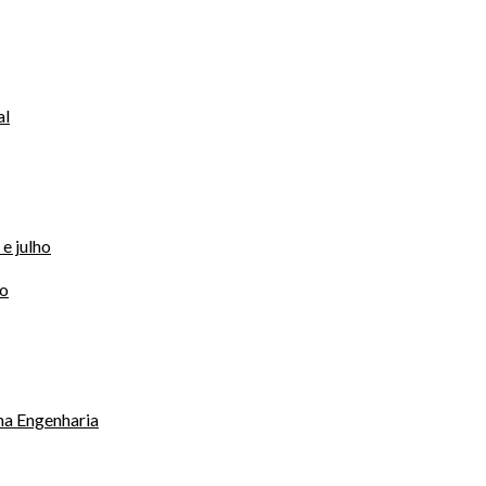
al
e julho
no
na Engenharia