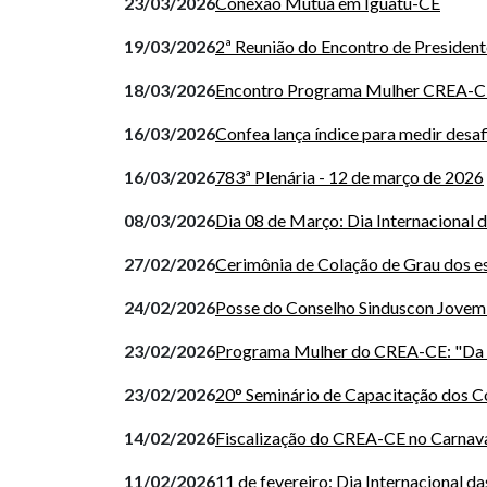
23/03/2026
Conexão Mútua em Iguatu-CE
19/03/2026
2ª Reunião do Encontro de President
18/03/2026
Encontro Programa Mulher CREA-CE 
16/03/2026
Confea lança índice para medir desaf
16/03/2026
783ª Plenária - 12 de março de 2026
08/03/2026
Dia 08 de Março: Dia Internacional 
27/02/2026
Cerimônia de Colação de Grau dos e
24/02/2026
Posse do Conselho Sinduscon Jovem
23/02/2026
Programa Mulher do CREA-CE: "Da Ca
23/02/2026
20° Seminário de Capacitação dos 
14/02/2026
Fiscalização do CREA-CE no Carnav
11/02/2026
11 de fevereiro: Dia Internacional d