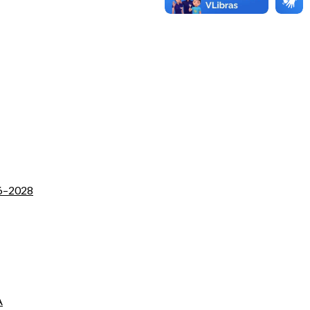
26–2028
A