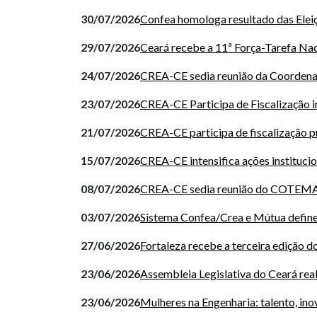
30/07/2026
Confea homologa resultado das Ele
29/07/2026
Ceará recebe a 11ª Força-Tarefa Nac
24/07/2026
CREA-CE sedia reunião da Coordenad
23/07/2026
CREA-CE Participa de Fiscalização i
21/07/2026
CREA-CE participa de fiscalização pr
15/07/2026
CREA-CE intensifica ações institucio
08/07/2026
CREA-CE sedia reunião do COTEMA e
03/07/2026
Sistema Confea/Crea e Mútua define 
27/06/2026
Fortaleza recebe a terceira edição
23/06/2026
Assembleia Legislativa do Ceará rea
23/06/2026
Mulheres na Engenharia: talento, i