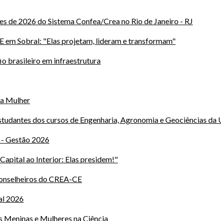
es de 2026 do Sistema Confea/Crea no Rio de Janeiro - RJ
em Sobral: "Elas projetam, lideram e transformam"
io brasileiro em infraestrutura
da Mulher
studantes dos cursos de Engenharia, Agronomia e Geociências da
 - Gestão 2026
pital ao Interior: Elas presidem!"
Conselheiros do CREA-CE
al 2026
as Meninas e Mulheres na Ciência