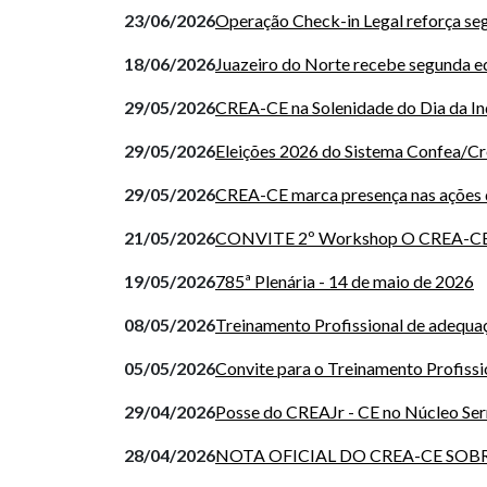
23/06/2026
Operação Check-in Legal reforça seg
18/06/2026
Juazeiro do Norte recebe segunda ed
29/05/2026
CREA-CE na Solenidade do Dia da In
29/05/2026
Eleições 2026 do Sistema Confea/Cre
29/05/2026
CREA-CE marca presença nas ações d
21/05/2026
CONVITE 2º Workshop O CREA-CE
19/05/2026
785ª Plenária - 14 de maio de 2026
08/05/2026
Treinamento Profissional de adequaçã
05/05/2026
Convite para o Treinamento Profissi
29/04/2026
Posse do CREAJr - CE no Núcleo Ser
28/04/2026
NOTA OFICIAL DO CREA-CE SO